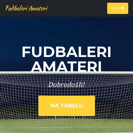
Fudbaleri Amateri
MENI
FUDBALERI
AMATERI
Dobrodošli!
NA TABELU