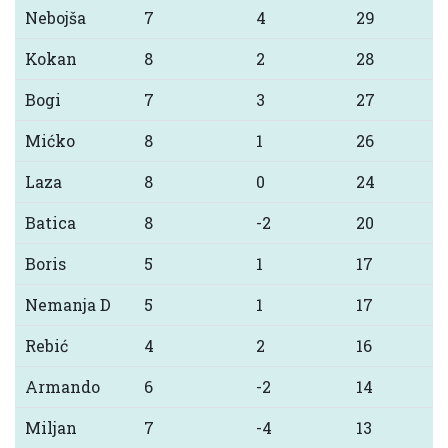
Nebojša
7
4
29
Kokan
8
2
28
Bogi
7
3
27
Mićko
8
1
26
Laza
8
0
24
Batica
8
-2
20
Boris
5
1
17
Nemanja D
5
1
17
Rebić
4
2
16
Armando
6
-2
14
Miljan
7
-4
13