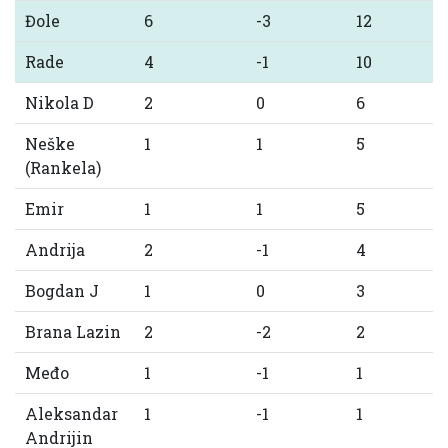
Đole
6
-3
12
Rade
4
-1
10
Nikola D
2
0
6
Neške
1
1
5
(Rankela)
Emir
1
1
5
Andrija
2
-1
4
Bogdan J
1
0
3
Brana Lazin
2
-2
2
Međo
1
-1
1
Aleksandar
1
-1
1
Andrijin